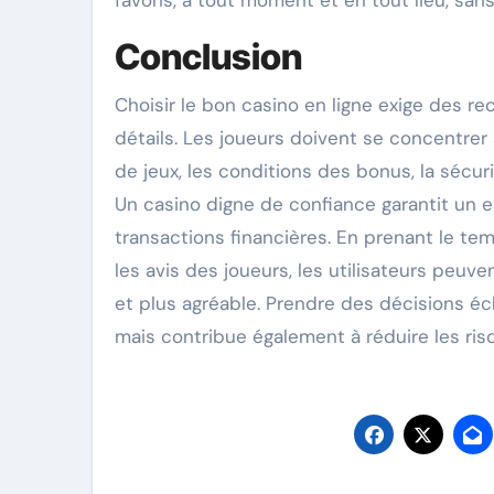
favoris, à tout moment et en tout lieu, san
Conclusion
Choisir le bon casino en ligne exige des r
détails. Les joueurs doivent se concentrer 
de jeux, les conditions des bonus, la sécuri
Un casino digne de confiance garantit un en
transactions financières. En prenant le te
les avis des joueurs, les utilisateurs peuve
et plus agréable. Prendre des décisions écl
mais contribue également à réduire les risq