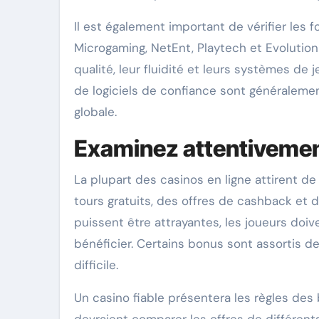
Il est également important de vérifier les
Microgaming, NetEnt, Playtech et Evoluti
qualité, leur fluidité et leurs systèmes de
de logiciels de confiance sont généralemen
globale.
Examinez attentivemen
La plupart des casinos en ligne attirent 
tours gratuits, des offres de cashback et
puissent être attrayantes, les joueurs doiv
bénéficier. Certains bonus sont assortis de
difficile.
Un casino fiable présentera les règles des