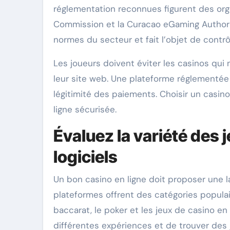
réglementation reconnues figurent des org
Commission et la Curacao eGaming Authorit
normes du secteur et fait l’objet de contrô
Les joueurs doivent éviter les casinos qui 
leur site web. Une plateforme réglementée r
légitimité des paiements. Choisir un casin
ligne sécurisée.
Évaluez la variété des 
logiciels
Un bon casino en ligne doit proposer une l
plateformes offrent des catégories populair
baccarat, le poker et les jeux de casino en
différentes expériences et de trouver des j