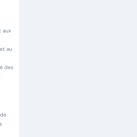
t aux
et au
té des
s
ède
s