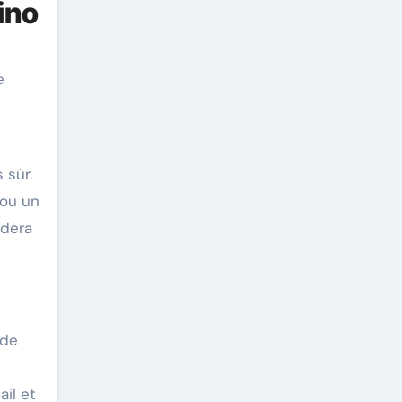
ino
e
t
 sûr.
 ou un
idera
ide
il et