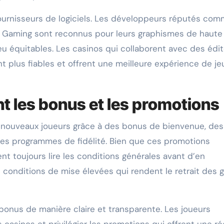
 fournisseurs de logiciels. Les développeurs réputés co
on Gaming sont reconnus pour leurs graphismes de haute
 jeu équitables. Les casinos qui collaborent avec des édi
t plus fiables et offrent une meilleure expérience de je
t les bonus et les promotions
de nouveaux joueurs grâce à des bonus de bienvenue, des
 des programmes de fidélité. Bien que ces promotions
ent toujours lire les conditions générales avant d’en
 conditions de mise élevées qui rendent le retrait des g
 bonus de manière claire et transparente. Les joueurs