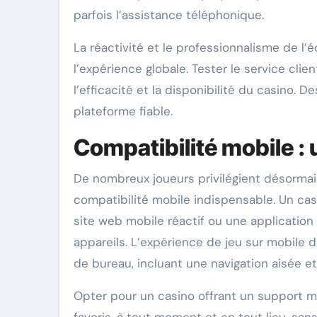
parfois l’assistance téléphonique.
La réactivité et le professionnalisme de l’
l’expérience globale. Tester le service cli
l’efficacité et la disponibilité du casino.
plateforme fiable.
Compatibilité mobile : 
De nombreux joueurs privilégient désormais
compatibilité mobile indispensable. Un casi
site web mobile réactif ou une application
appareils. L’expérience de jeu sur mobile do
de bureau, incluant une navigation aisée 
Opter pour un casino offrant un support m