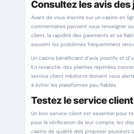
Consultez les avis des 
Avant de vous inscrire sur un casino en ligne
commentaires peuvent vous renseigner sur l
client, la rapidité des paiements et sa fiabi
souvent les problèmes fréquemment rencon
Un casino bénéficiant d’avis positifs et d’
En revanche, des plaintes répétées concer
service client médiocre doivent vous alert
à éviter les plateformes peu fiables.
Testez le service client
Un bon service client est essentiel pour to
pour la vérification de leur compte, les dé
casino de qualité doit proposer plusieurs o