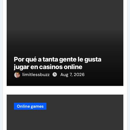
Por qué a tanta gente le gusta
jugar en casinos online
limitlessbuzz
Aug 7, 2026
Online games