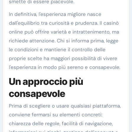
smette di essere piacevole.
In definitiva, l'esperienza migliore nasce
dall'equilibrio tra curiosità e prudenza. Il casinò
online può offrire varietà e intrattenimento, ma
richiede attenzione. Chi si informa prima, legge
le condizioni e mantiene il controllo delle
proprie scelte ha maggiori possibilità di vivere
l'esperienza in modo più sereno e consapevole.
Un approccio più
consapevole
Prima di scegliere o usare qualsiasi piattaforma,
conviene fermarsi su elementi concreti:
chiarezza delle regole, facilità di navigazione,