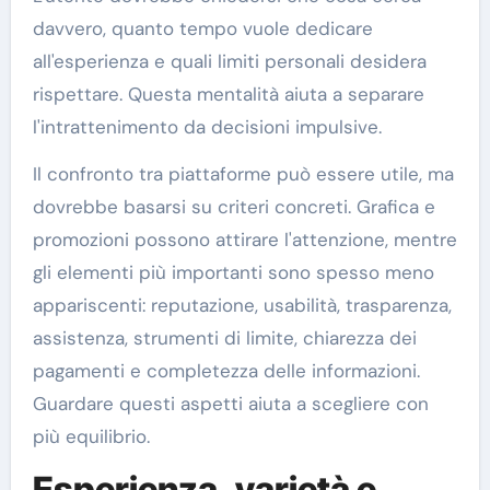
davvero, quanto tempo vuole dedicare
all'esperienza e quali limiti personali desidera
rispettare. Questa mentalità aiuta a separare
l'intrattenimento da decisioni impulsive.
Il confronto tra piattaforme può essere utile, ma
dovrebbe basarsi su criteri concreti. Grafica e
promozioni possono attirare l'attenzione, mentre
gli elementi più importanti sono spesso meno
appariscenti: reputazione, usabilità, trasparenza,
assistenza, strumenti di limite, chiarezza dei
pagamenti e completezza delle informazioni.
Guardare questi aspetti aiuta a scegliere con
più equilibrio.
Esperienza, varietà e