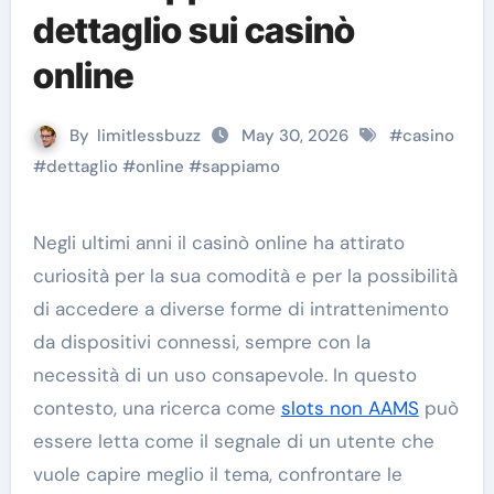
dettaglio sui casinò
online
By
limitlessbuzz
May 30, 2026
#
casino
#
dettaglio
#
online
#
sappiamo
Negli ultimi anni il casinò online ha attirato
curiosità per la sua comodità e per la possibilità
di accedere a diverse forme di intrattenimento
da dispositivi connessi, sempre con la
necessità di un uso consapevole. In questo
contesto, una ricerca come
slots non AAMS
può
essere letta come il segnale di un utente che
vuole capire meglio il tema, confrontare le