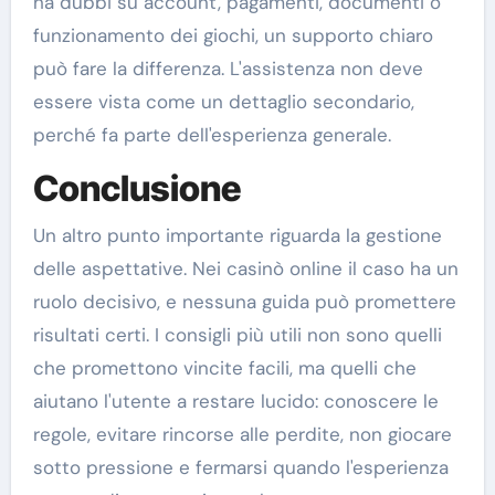
ha dubbi su account, pagamenti, documenti o
funzionamento dei giochi, un supporto chiaro
può fare la differenza. L'assistenza non deve
essere vista come un dettaglio secondario,
perché fa parte dell'esperienza generale.
Conclusione
Un altro punto importante riguarda la gestione
delle aspettative. Nei casinò online il caso ha un
ruolo decisivo, e nessuna guida può promettere
risultati certi. I consigli più utili non sono quelli
che promettono vincite facili, ma quelli che
aiutano l'utente a restare lucido: conoscere le
regole, evitare rincorse alle perdite, non giocare
sotto pressione e fermarsi quando l'esperienza