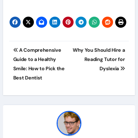
Post
A Comprehensive
Why You Should Hire a
navigation
Guide to a Healthy
Reading Tutor for
Smile: How to Pick the
Dyslexia
Best Dentist