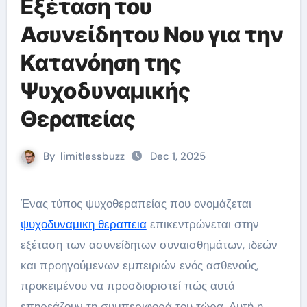
Εξέταση του
Ασυνείδητου Νου για την
Κατανόηση της
Ψυχοδυναμικής
Θεραπείας
By
limitlessbuzz
Dec 1, 2025
Ένας τύπος ψυχοθεραπείας που ονομάζεται
ψυχοδυναμικη θεραπεια
επικεντρώνεται στην
εξέταση των ασυνείδητων συναισθημάτων, ιδεών
και προηγούμενων εμπειριών ενός ασθενούς,
προκειμένου να προσδιοριστεί πώς αυτά
επηρεάζουν τη συμπεριφορά του τώρα. Αυτή η