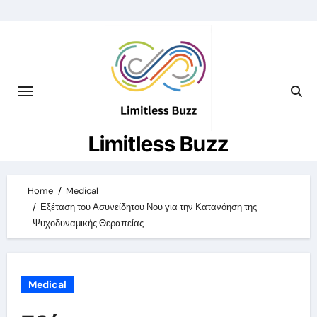
Skip
to
content
Limitless Buzz
Home
Medical
Εξέταση του Ασυνείδητου Νου για την Κατανόηση της
Ψυχοδυναμικής Θεραπείας
Medical